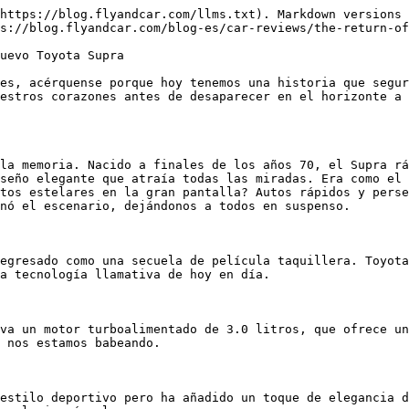
https://blog.flyandcar.com/llms.txt). Markdown versions 
s://blog.flyandcar.com/blog-es/car-reviews/the-return-of
uevo Toyota Supra

es, acérquense porque hoy tenemos una historia que segur
estros corazones antes de desaparecer en el horizonte a 
la memoria. Nacido a finales de los años 70, el Supra rá
seño elegante que atraía todas las miradas. Era como el 
tos estelares en la gran pantalla? Autos rápidos y perse
nó el escenario, dejándonos a todos en suspenso.

egresado como una secuela de película taquillera. Toyota
a tecnología llamativa de hoy en día.

va un motor turboalimentado de 3.0 litros, que ofrece un
 nos estamos babeando.

estilo deportivo pero ha añadido un toque de elegancia d