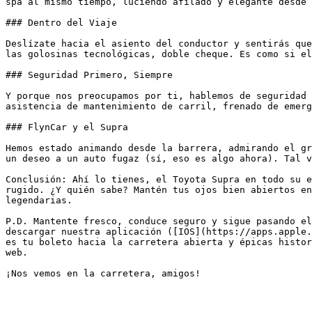
spa al mismo tiempo, luciendo afilado y elegante desde 
### Dentro del Viaje

Deslízate hacia el asiento del conductor y sentirás que
las golosinas tecnológicas, doble cheque. Es como si el
### Seguridad Primero, Siempre

Y porque nos preocupamos por ti, hablemos de seguridad 
asistencia de mantenimiento de carril, frenado de emerg
### FlynCar y el Supra

Hemos estado animando desde la barrera, admirando el gr
un deseo a un auto fugaz (sí, eso es algo ahora). Tal v
Conclusión: Ahí lo tienes, el Toyota Supra en todo su e
rugido. ¿Y quién sabe? Mantén tus ojos bien abiertos en
legendarias.

P.D. Mantente fresco, conduce seguro y sigue pasando el
descargar nuestra aplicación ([IOS](https://apps.apple.
es tu boleto hacia la carretera abierta y épicas histor
web.
