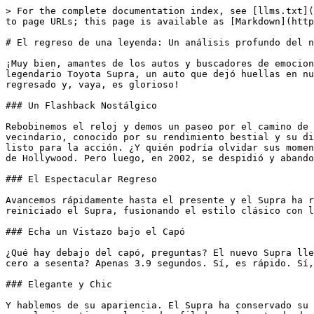
> For the complete documentation index, see [llms.txt](
to page URLs; this page is available as [Markdown](http
# El regreso de una leyenda: Un análisis profundo del n
¡Muy bien, amantes de los autos y buscadores de emocion
legendario Toyota Supra, un auto que dejó huellas en nu
regresado y, vaya, es glorioso!

### Un Flashback Nostálgico

Rebobinemos el reloj y demos un paseo por el camino de 
vecindario, conocido por su rendimiento bestial y su di
listo para la acción. ¿Y quién podría olvidar sus momen
de Hollywood. Pero luego, en 2002, se despidió y abando
### El Espectacular Regreso

Avancemos rápidamente hasta el presente y el Supra ha r
reiniciado el Supra, fusionando el estilo clásico con l
### Echa un Vistazo bajo el Capó

¿Qué hay debajo del capó, preguntas? El nuevo Supra lle
cero a sesenta? Apenas 3.9 segundos. Sí, es rápido. Sí,
### Elegante y Chic

Y hablemos de su apariencia. El Supra ha conservado su 