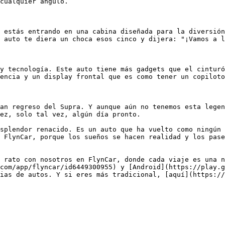
cualquier ángulo.

 estás entrando en una cabina diseñada para la diversión
 auto te diera un choca esos cinco y dijera: "¡Vamos a l
y tecnología. Este auto tiene más gadgets que el cinturó
encia y un display frontal que es como tener un copiloto
an regreso del Supra. Y aunque aún no tenemos esta legen
ez, solo tal vez, algún día pronto.

splendor renacido. Es un auto que ha vuelto como ningún 
 FlynCar, porque los sueños se hacen realidad y los pase
 rato con nosotros en FlynCar, donde cada viaje es una n
com/app/flyncar/id6449300955) y [Android](https://play.g
ias de autos. Y si eres más tradicional, [aquí](https://